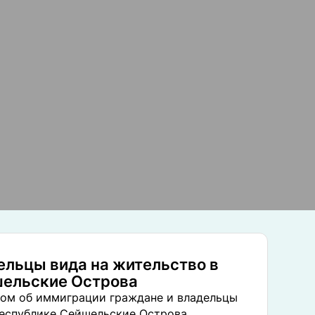
ельцы вида на жительство в
шельские Острова
ном об иммиграции граждане и владельцы
Республике Сейшельские Острова,