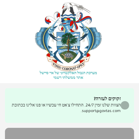
מערכת הגבול האלקטרוני של איי סיישל
אתר ממשלתי רשמי
זקוקים לעזרה?
הצוות שלנו זמין 24/7. התחילו צ'אט חי עכשיו או פנו אלינו בכתובת
support@govtas.com.