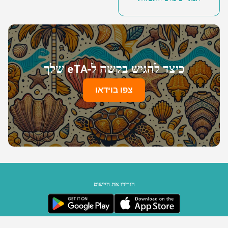
כיצד להגיש בקשה ל-eTA שלך
צפו בוידאו
הורידו את היישום
ממשלת סיישל | מופעל על ידי Travizory