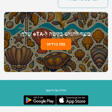
כיצד להגיש בקשה ל-eTA שלך
צפו בוידאו
הורידו את היישום
ממשלת סיישל | מופעל על ידי Travizory