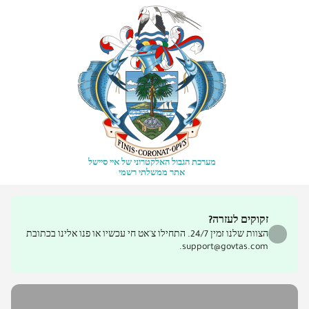
מערכת הגבול האלקטרוני של איי סיישל
אתר ממשלתי רשמי
זקוקים לעזרה?
הצוות שלנו זמין 24/7. התחילו צ'אט חי עכשיו או פנו אלינו בכתובת
support@govtas.com.