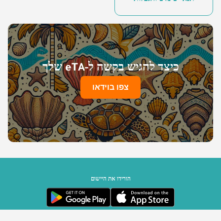
כיצד להגיש בקשה ל-eTA שלך
צפו בוידאו
הורידו את היישום
ממשלת סיישל | מופעל על ידי Travizory