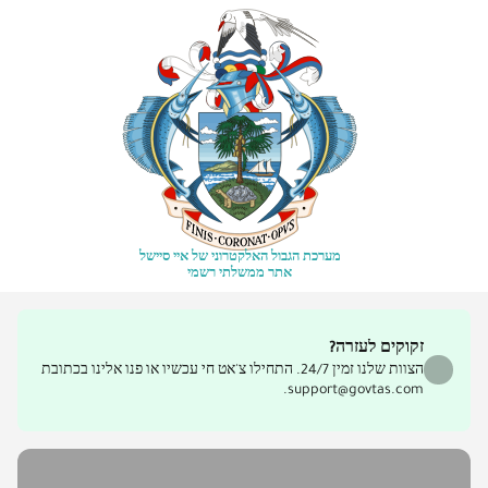
מערכת הגבול האלקטרוני של איי סיישל
אתר ממשלתי רשמי
זקוקים לעזרה?
הצוות שלנו זמין 24/7. התחילו צ'אט חי עכשיו או פנו אלינו בכתובת
support@govtas.com.