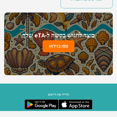
כיצד להגיש בקשה ל-eTA שלך
צפו בוידאו
הורידו את היישום
ממשלת סיישל | מופעל על ידי Travizory