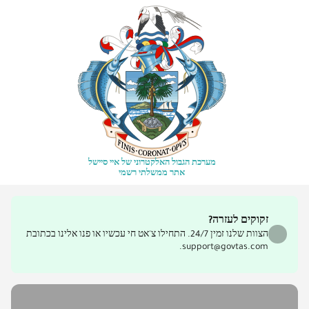
מערכת הגבול האלקטרוני של איי סיישל
אתר ממשלתי רשמי
זקוקים לעזרה?
הצוות שלנו זמין 24/7. התחילו צ'אט חי עכשיו או פנו אלינו בכתובת
support@govtas.com.