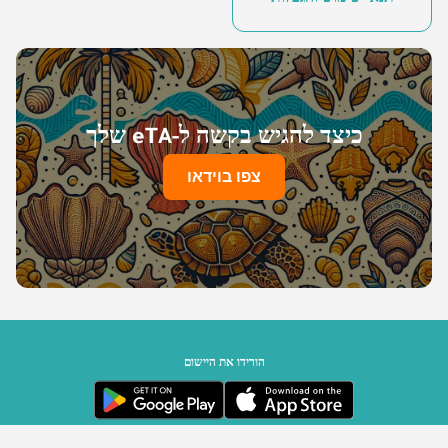
כיצד להגיש בקשה ל-eTA שלך
צפו בוידאו
הורידו את היישום
ממשלת סיישל | מופעל על ידי Travizory