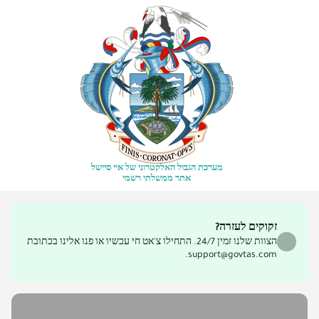
מערכת הגבול האלקטרוני של איי סיישל
אתר ממשלתי רשמי
זקוקים לעזרה?
הצוות שלנו זמין 24/7. התחילו צ'אט חי עכשיו או פנו אלינו בכתובת
support@govtas.com.