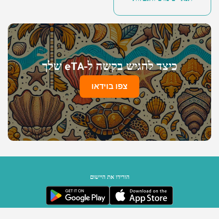
כיצד להגיש בקשה ל-eTA שלך
צפו בוידאו
הורידו את היישום
ממשלת סיישל | מופעל על ידי Travizory