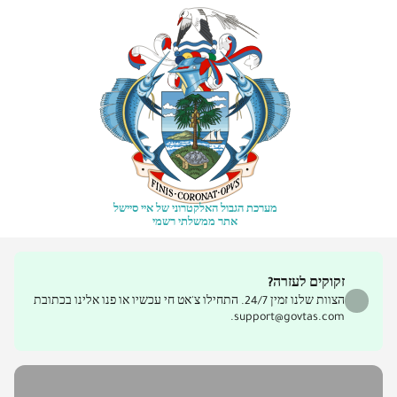
מערכת הגבול האלקטרוני של איי סיישל
אתר ממשלתי רשמי
זקוקים לעזרה?
הצוות שלנו זמין 24/7. התחילו צ'אט חי עכשיו או פנו אלינו בכתובת
support@govtas.com.