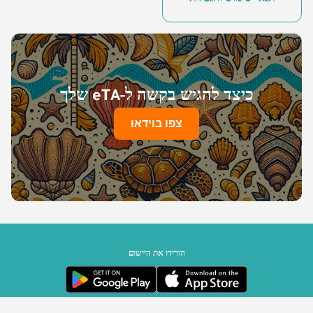
כיצד להגיש בקשה ל-eTA שלך
צפו בוידאו
הורידו את היישום
ממשלת סיישל | מופעל על ידי Travizory