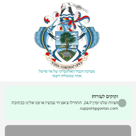
מערכת הגבול האלקטרוני של איי סיישל
אתר ממשלתי רשמי
זקוקים לעזרה?
הצוות שלנו זמין 24/7. התחילו צ'אט חי עכשיו או פנו אלינו בכתובת
support@govtas.com.