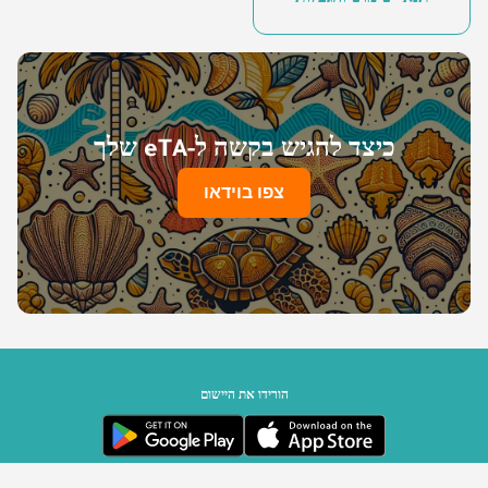
כיצד להגיש בקשה ל-eTA שלך
צפו בוידאו
הורידו את היישום
ממשלת סיישל | מופעל על ידי Travizory