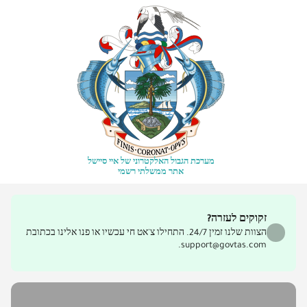
מערכת הגבול האלקטרוני של איי סיישל
אתר ממשלתי רשמי
זקוקים לעזרה?
הצוות שלנו זמין 24/7. התחילו צ'אט חי עכשיו או פנו אלינו בכתובת
support@govtas.com.