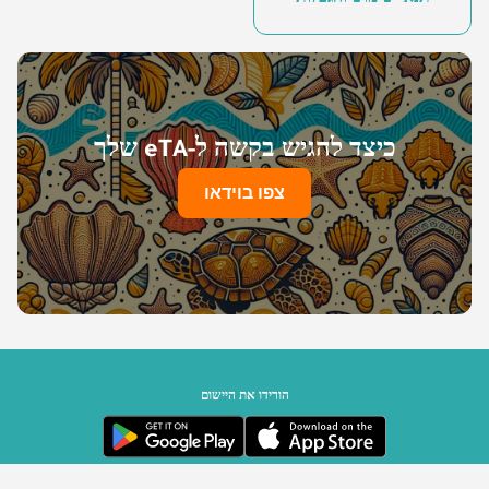
כיצד להגיש בקשה ל-eTA שלך
צפו בוידאו
הורידו את היישום
ממשלת סיישל | מופעל על ידי Travizory