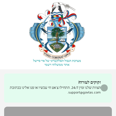
מערכת הגבול האלקטרוני של איי סיישל
אתר ממשלתי רשמי
זקוקים לעזרה?
הצוות שלנו זמין 24/7. התחילו צ'אט חי עכשיו או פנו אלינו בכתובת
support@govtas.com.