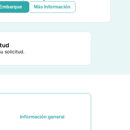
e Embarque
Más Información
itud
 solicitud.
Información general