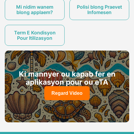
Mi nidim wanem
Polisi blong Praevet
blong applaem?
Infomesen
Term E Kondisyon
Pour Itilizasyon
Ki mannyer ou kapab fer en
aplikasyon pour ou eTA
Regard Video