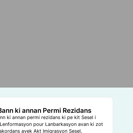
Bann ki annan Permi Rezidans
n ki annan permi rezidans ki pe kit Sesel i
Lenformasyon pour Lanbarkasyon avan ki zot
n akordans avek Akt Imigrasyon Sesel.