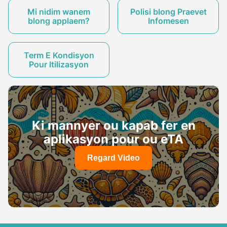
Mi nidim wanem
Polisi blong Praevet
blong applaem?
Infomesen
Term E Kondisyon
Pour Itilizasyon
Ki mannyer ou kapab fer en
aplikasyon pour ou eTA
Regard Video