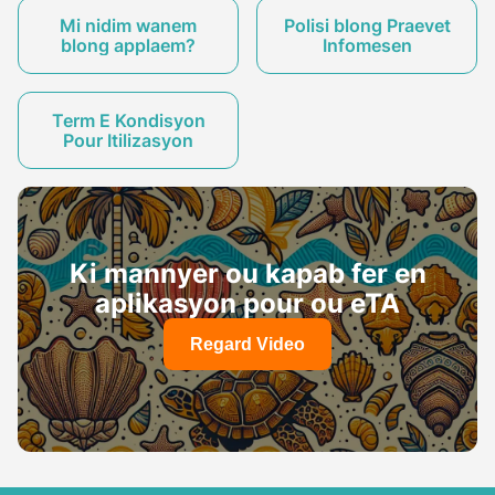
Mi nidim wanem
Polisi blong Praevet
blong applaem?
Infomesen
Term E Kondisyon
Pour Itilizasyon
Ki mannyer ou kapab fer en
aplikasyon pour ou eTA
Regard Video