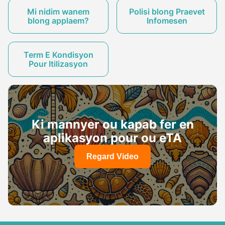
Mi nidim wanem
Polisi blong Praevet
blong applaem?
Infomesen
Term E Kondisyon
Pour Itilizasyon
Ki mannyer ou kapab fer en
aplikasyon pour ou eTA
Regard Video